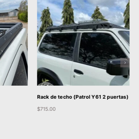
S
DETALLES
Rack de techo (Patrol Y61 2 puertas)
$
715.00