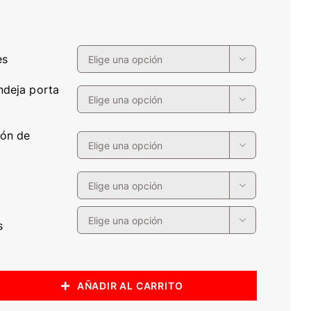
es

ndeja porta

ión de

l


s
AÑADIR AL CARRITO