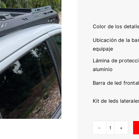
Color de los detall
Ubicación de la ba
equipaje
Lámina de protecc
aluminio
Barra de led fronta
Kit de leds laterale
Rack
de