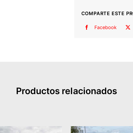
techo
COMPARTE ESTE P
(L200)
cantidad
Facebook
Productos relacionados