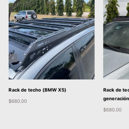
DETALLES
Rack de techo (BMW X5)
Rack de te
generación
$
680.00
$
680.00