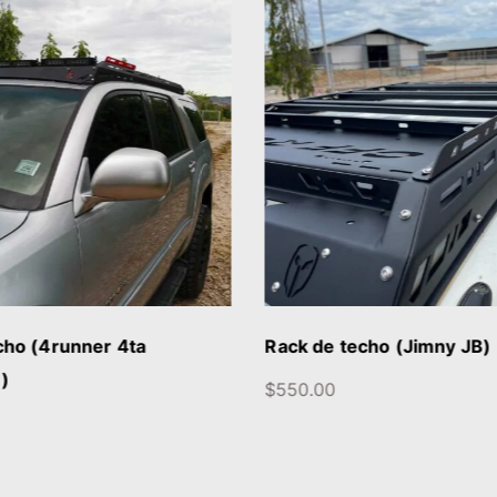
DETALLES
DETALLE
cho (4runner 4ta
Rack de techo (Jimny JB)
)
$
550.00