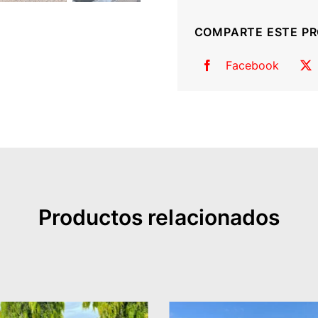
techo
COMPARTE ESTE P
(BMW
X5)
Facebook
cantidad
Productos relacionados