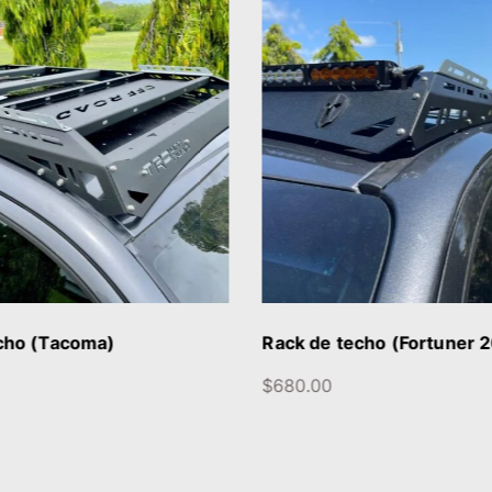
DETALLES
DETALLE
cho (Tacoma)
Rack de techo (Fortuner 
$
680.00