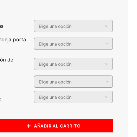
es

ndeja porta

ión de

l


s
AÑADIR AL CARRITO