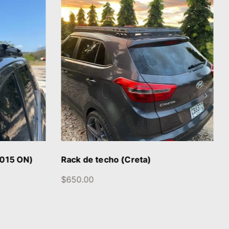
S
DETALLES
2015 ON)
Rack de techo (Creta)
$
650.00