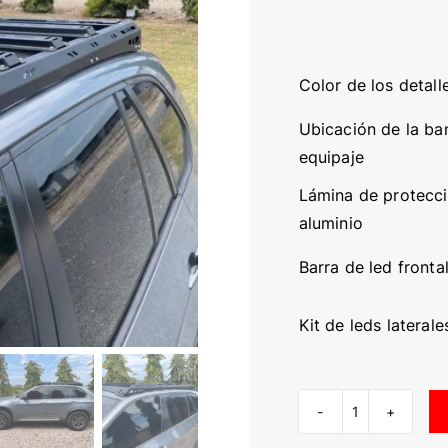
Color de los detall
Ubicación de la ba
equipaje
Lámina de protecc
aluminio
Barra de led fronta
Kit de leds laterale
Rack
de