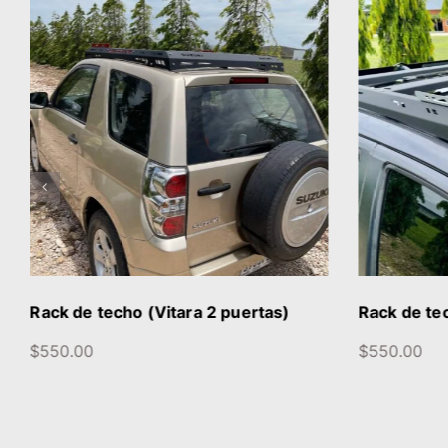
DETALLES
Rack de techo (Vitara 2 puertas)
Rack de te
$
550.00
$
550.00