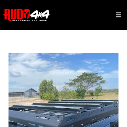
Saltar
al
Tog
contenido
Nav
INICIO
CONÓCENOS
CONTACTO
TIENDA
ORDEN DE COMPRA
PROCESAR COMPRA

