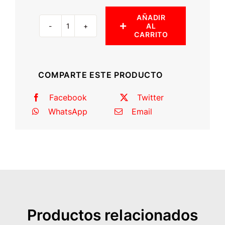
AÑADIR
AL
Rack
CARRITO
de
techo
(Creta)
COMPARTE ESTE PRODUCTO
cantidad
Facebook
Twitter
WhatsApp
Email
Productos relacionados