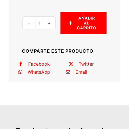
AÑADIR
AL
Rack
CARRITO
de
techo
(Land
COMPARTE ESTE PRODUCTO
Cruiser
serie
Facebook
Twitter
75)
WhatsApp
Email
cantidad