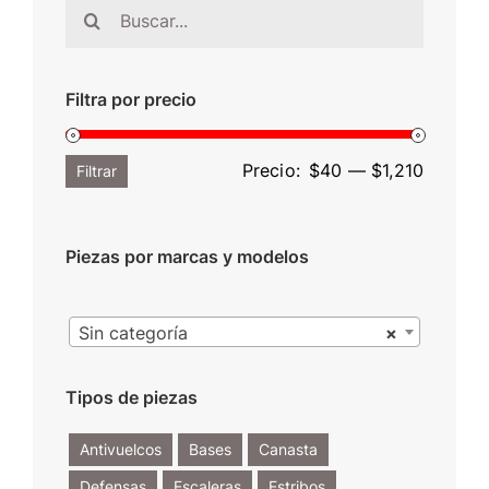
Buscar:
Filtra por precio
Precio
Precio
Precio:
$40
—
$1,210
Filtrar
mínimo
máximo
Piezas por marcas y modelos

Sin categoría
×
Tipos de piezas
Antivuelcos
Bases
Canasta
Defensas
Escaleras
Estribos