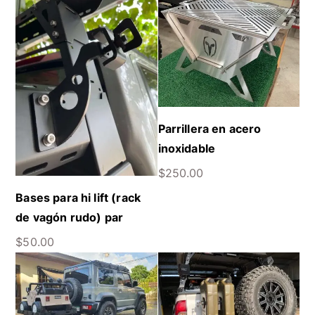
Parrillera en acero
inoxidable
$
250.00
Bases para hi lift (rack
de vagón rudo) par
$
50.00