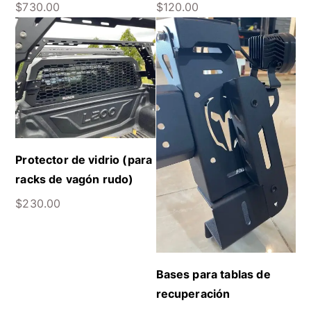
$
730.00
$
120.00
Protector de vidrio (para
racks de vagón rudo)
$
230.00
Bases para tablas de
recuperación