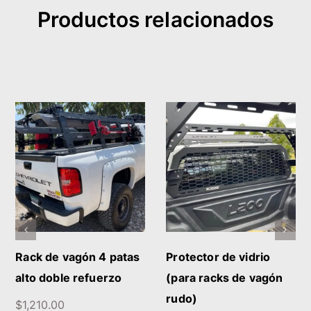
Productos relacionados
AÑADIR AL CARRITO
DETALLES
/
DETALLES
Rack de vagón 4 patas
Protector de vidrio
alto doble refuerzo
(para racks de vagón
rudo)
$
1,210.00