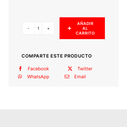
AÑADIR
AL
Porta
CARRITO
llanta
con
mesa,
COMPARTE ESTE PRODUCTO
bidones
y
Facebook
Twitter
cerraduras
WhatsApp
Email
cantidad