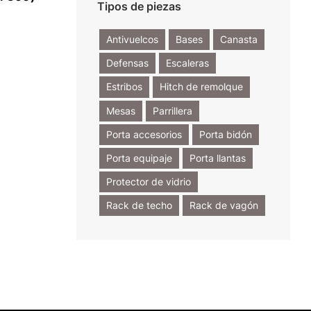
Tipos de piezas
Antivuelcos
Bases
Canasta
Defensas
Escaleras
Estribos
Hitch de remolque
Mesas
Parrillera
Porta accesorios
Porta bidón
Porta equipaje
Porta llantas
Protector de vidrio
Rack de techo
Rack de vagón