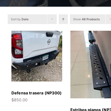
Sort by
Date
Show
48 Products
Defensa trasera (NP300)
$
850.00
Estribos planos (NP