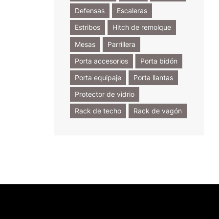
Defensas
Escaleras
Estribos
Hitch de remolque
Mesas
Parrillera
Porta accesorios
Porta bidón
Porta equipaje
Porta llantas
Protector de vidrio
Rack de techo
Rack de vagón