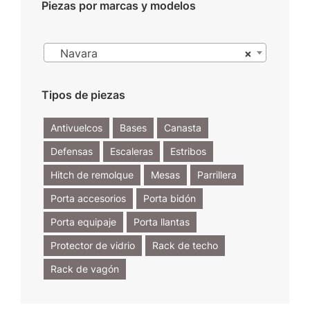
Piezas por marcas y modelos

Navara
×
Tipos de piezas
Antivuelcos
Bases
Canasta
Defensas
Escaleras
Estribos
Hitch de remolque
Mesas
Parrillera
Porta accesorios
Porta bidón
Porta equipaje
Porta llantas
Protector de vidrio
Rack de techo
Rack de vagón