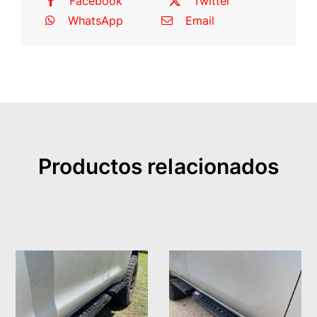
Facebook
Twitter
4
WhatsApp
Email
puertas)
cantidad
Productos relacionados
AÑADIR AL CARRITO