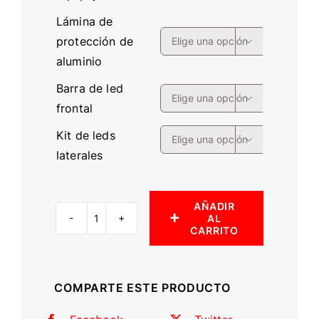
Lámina de
protección de

aluminio
Barra de led

frontal
Kit de leds

laterales
AÑADIR
AL
Rack
CARRITO
de
techo
(Land
COMPARTE ESTE PRODUCTO
Cruiser
120