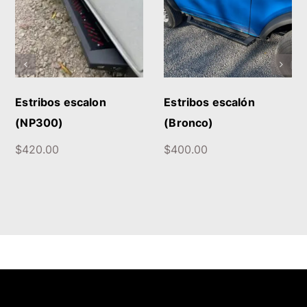
AÑADIR AL CARRITO
AÑADIR AL CARRITO
/
DETALLES
/
DETALLES
Estribos escalon
Estribos escalón
(NP300)
(Bronco)
$
420.00
$
400.00