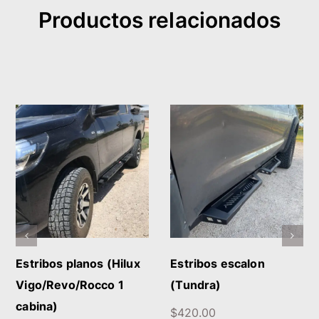
Productos relacionados
AÑADIR AL CARRITO
AÑADIR AL CARRITO
/
DETALLES
/
DETALLES
Estribos planos (Hilux
Estribos escalon
Vigo/Revo/Rocco 1
(Tundra)
cabina)
$
420.00