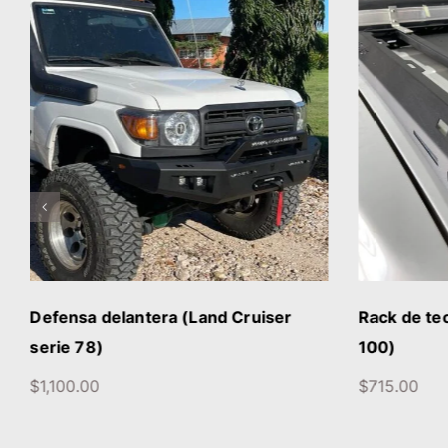
DETALLES
Defensa delantera (Land Cruiser
Rack de te
serie 78)
100)
$
1,100.00
$
715.00