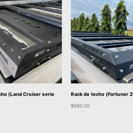
DETALLES
AÑADIR AL CARRITO
cho (Land Cruiser serie
Rack de techo (Fortuner 
$
680.00