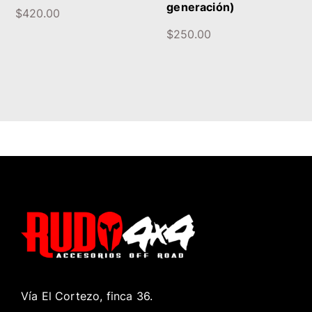
generación)
$
420.00
$
250.00
Vía El Cortezo, finca 36.