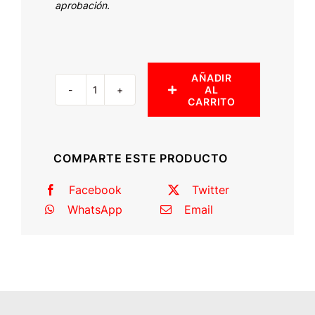
aprobación.
AÑADIR
AL
Defensa
CARRITO
trasera
con
porta
COMPARTE ESTE PRODUCTO
llantas
(Land
Facebook
Twitter
Cruiser
WhatsApp
Email
serie
78)
cantidad