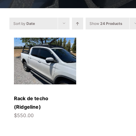
Sort by
Date
Show
24 Products
Rack de techo
(Ridgeline)
$
550.00