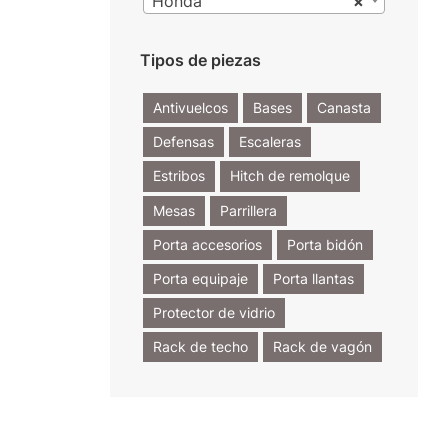
Honda
×
Tipos de piezas
Antivuelcos
Bases
Canasta
Defensas
Escaleras
Estribos
Hitch de remolque
Mesas
Parrillera
Porta accesorios
Porta bidón
Porta equipaje
Porta llantas
Protector de vidrio
Rack de techo
Rack de vagón