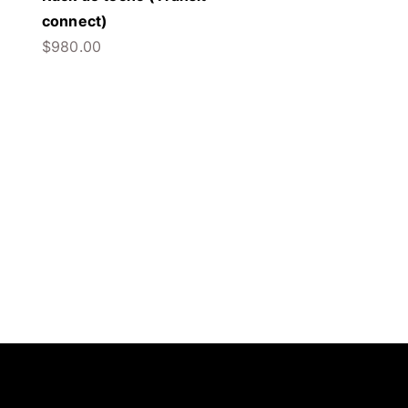
connect)
$
980.00