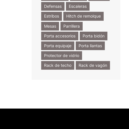
Defensas
Escaleras
Estribos
Hitch de remolque
Mesas
Parrillera
Porta accesorios
Porta bidón
Porta equipaje
Porta llantas
Protector de vidrio
Rack de techo
Rack de vagón