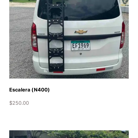
Escalera (N400)
$
250.00