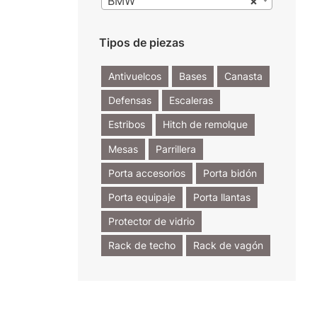
BMW
×
Tipos de piezas
Antivuelcos
Bases
Canasta
Defensas
Escaleras
Estribos
Hitch de remolque
Mesas
Parrillera
Porta accesorios
Porta bidón
Porta equipaje
Porta llantas
Protector de vidrio
Rack de techo
Rack de vagón